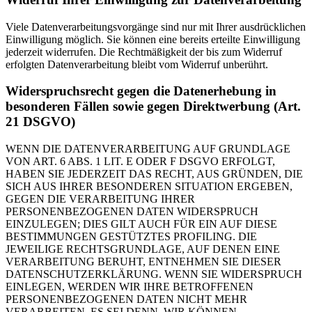
Viele Datenverarbeitungsvorgänge sind nur mit Ihrer ausdrücklichen
Einwilligung möglich. Sie können eine bereits erteilte Einwilligung
jederzeit widerrufen. Die Rechtmäßigkeit der bis zum Widerruf
erfolgten Datenverarbeitung bleibt vom Widerruf unberührt.
Widerspruchsrecht gegen die Datenerhebung in
besonderen Fällen sowie gegen Direktwerbung (Art.
21 DSGVO)
WENN DIE DATENVERARBEITUNG AUF GRUNDLAGE
VON ART. 6 ABS. 1 LIT. E ODER F DSGVO ERFOLGT,
HABEN SIE JEDERZEIT DAS RECHT, AUS GRÜNDEN, DIE
SICH AUS IHRER BESONDEREN SITUATION ERGEBEN,
GEGEN DIE VERARBEITUNG IHRER
PERSONENBEZOGENEN DATEN WIDERSPRUCH
EINZULEGEN; DIES GILT AUCH FÜR EIN AUF DIESE
BESTIMMUNGEN GESTÜTZTES PROFILING. DIE
JEWEILIGE RECHTSGRUNDLAGE, AUF DENEN EINE
VERARBEITUNG BERUHT, ENTNEHMEN SIE DIESER
DATENSCHUTZERKLÄRUNG. WENN SIE WIDERSPRUCH
EINLEGEN, WERDEN WIR IHRE BETROFFENEN
PERSONENBEZOGENEN DATEN NICHT MEHR
VERARBEITEN, ES SEI DENN, WIR KÖNNEN